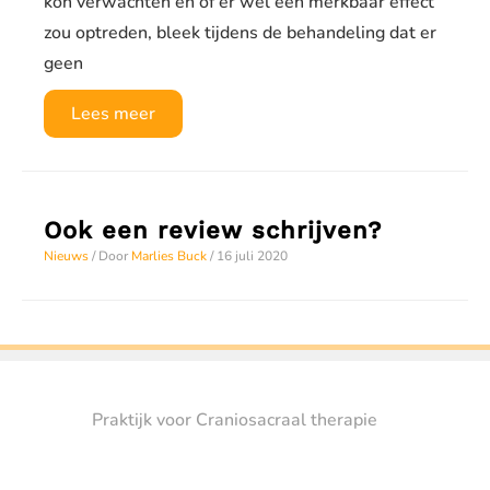
kon verwachten en of er wel een merkbaar effect
zou optreden, bleek tijdens de behandeling dat er
geen
Review:
Lees meer
“Cranio-
Sacraal
therapie
Ook een review schrijven?
op
Nieuws
/ Door
Marlies Buck
/
16 juli 2020
afstand”
Praktijk voor Craniosacraal therapie