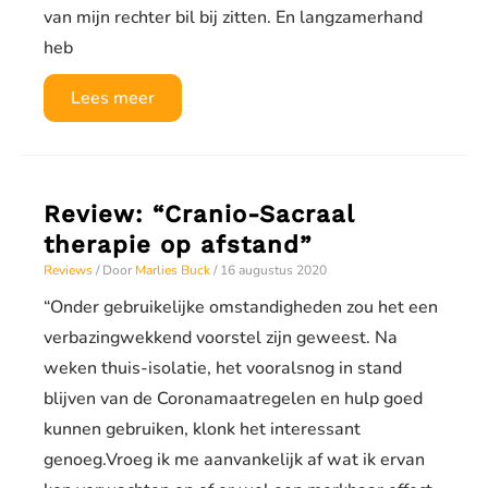
van mijn rechter bil bij zitten. En langzamerhand
heb
Review:
Lees meer
“Veilig
videobellen
met
Review: “Cranio-Sacraal
Marlies
therapie op afstand”
Buck”
Reviews
/ Door
Marlies Buck
/
16 augustus 2020
“Onder gebruikelijke omstandigheden zou het een
verbazingwekkend voorstel zijn geweest. Na
weken thuis-isolatie, het vooralsnog in stand
blijven van de Coronamaatregelen en hulp goed
kunnen gebruiken, klonk het interessant
genoeg.Vroeg ik me aanvankelijk af wat ik ervan