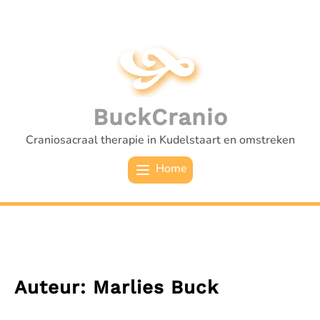
Ga
naar
de
inhoud
BuckCranio
Craniosacraal therapie in Kudelstaart en omstreken
Home
Auteur:
Marlies Buck