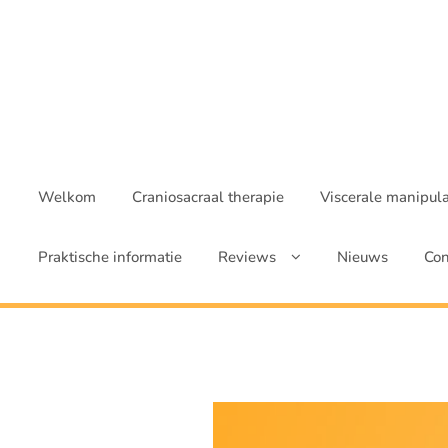
Ga
naar
de
inhoud
Welkom
Craniosacraal therapie
Viscerale manipula
Praktische informatie
Reviews
Nieuws
Con